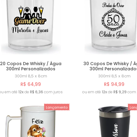
20 Copos De Whisky / Água
30 Copos De Whisky / 
300ml Personalizados
300ml Personalizado
300ml
8,5 x 8cm
300ml
8,5 x 8cm
R$ 64,99
R$ 94,99
ou em até
12x
de
R$ 6,36
com juros
ou em até
12x
de
R$ 9,29
com 
Lançamento
Lan