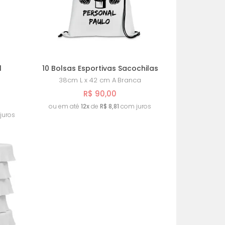
l
10 Bolsas Esportivas Sacochilas
38cm L x 42 cm A
Branca
R$ 90,00
ou em até
12x
de
R$ 8,81
com juros
juros