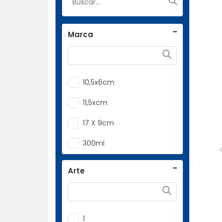
Marca
10,5x6cm
11,5xcm
17 X 9cm
300ml
38cm L X 42 Cm A
Arte
Recrefesta
1