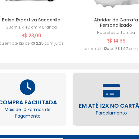
Bolsa Esportiva Sacochila
Abridor de Garrafa
Personalizado
38cm L x 42 cm A
Branca
Recrefesta
Tampa
R$ 23,00
R$ 14,99
ou em até
12x
de
R$ 2,25
com juros
ou em até
12x
de
R$ 1,47
com 
COMPRA FACILITADA
EM ATÉ 12X NO CART
Mais de 10 Formas de
Parcelamento
Pagamento