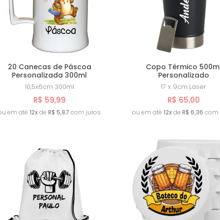
20 Canecas de Páscoa
Copo Térmico 500m
Personalizada 300ml
Personalizado
10,5x6cm
300ml
17 x 9cm
Laser
R$ 59,99
R$ 65,00
ou em até
12x
de
R$ 5,87
com juros
ou em até
12x
de
R$ 6,36
com 