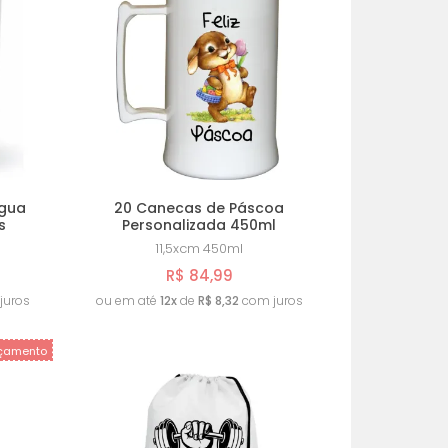
MENOR PREÇO
MAIOR PREÇO
A - Z
Água
20 Canecas de Páscoa
s
Personalizada 450ml
11,5xcm
450ml
R$ 84,99
juros
ou em até
12x
de
R$ 8,32
com juros
çamento