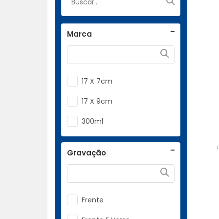
Marca
17 X 7cm
17 X 9cm
300ml
Gravação
Frente