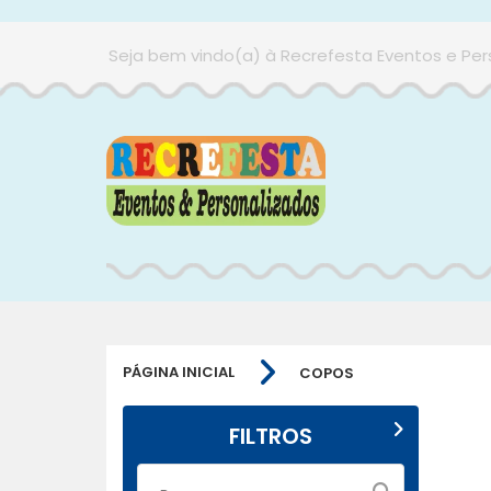
Seja bem vindo(a) à Recrefesta Eventos e Per
PÁGINA INICIAL
COPOS
FILTROS