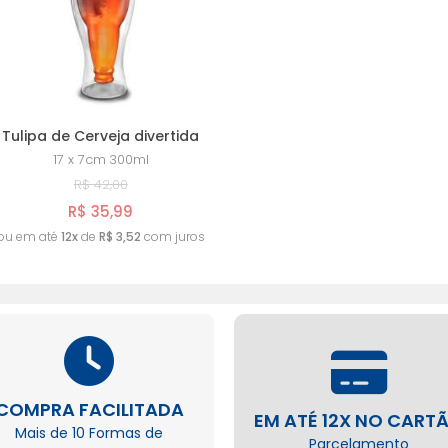
Tulipa de Cerveja divertida
17 x 7cm
300ml
R$ 42,00
R$ 35,99
ou em até
12x
de
R$ 3,52
com juros
COMPRA FACILITADA
EM ATÉ 12X NO CART
Mais de 10 Formas de
Parcelamento