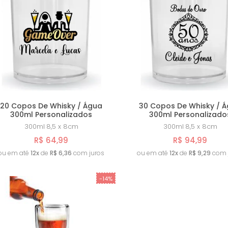
20 Copos De Whisky / Água
30 Copos De Whisky / 
300ml Personalizados
300ml Personalizado
300ml
8,5 x 8cm
300ml
8,5 x 8cm
R$ 64,99
R$ 94,99
ou em até
12x
de
R$ 6,36
com juros
ou em até
12x
de
R$ 9,29
com 
-14%