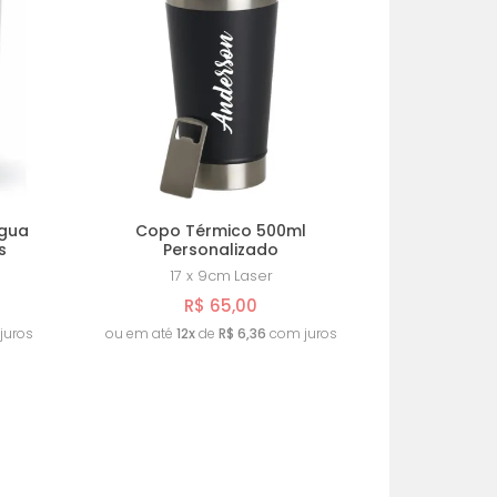
MENOR PREÇO
MAIOR PREÇO
A - Z
Água
Copo Térmico 500ml
s
Personalizado
17 x 9cm
Laser
R$ 65,00
juros
ou em até
12x
de
R$ 6,36
com juros