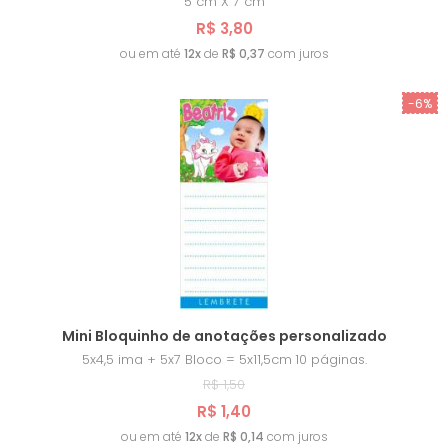
5 cm X 7 cm
R$ 3,80
ou em até
12x
de
R$ 0,37
com juros
-6%
Mini Bloquinho de anotações personalizado
5x4,5 ima + 5x7 Bloco = 5x11,5cm
10 páginas.
R$ 1,50
R$ 1,40
ou em até
12x
de
R$ 0,14
com juros